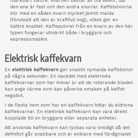
märkbart bättre. Kvarnen består av två skivor, där
den ena är fast och den andra snurrar. Kaffebönorna
blir med en sådan kvarn mycket jämnt malda
(förutsatt att den är kraftfull nog), vilket ger en
bättre kvalitet. Kaffepulvret från en kvarn av den här
typen fungerar utmärkt både i bryggare och
espressomaskin.
Elektrisk kaffekvarn
En
elektrisk kaffekvarn
ger snabbt nymalda kaffebönor
på några sekunder. En nackdel med elektriska
kaffekvarnar som har knivar är att de roterande bladen
kan avge värme som kan påverka smaken på kaffet
negativt.
I de flesta hem som har en kaffekvarn hittar du eldrivna
kaffekvarnar. En elektrisk kaffekvarn kan vara direkt
kopplade till en bryggare eller separata enheter.
Att använda kaffekvarn kan tyckas vara onödigt då det
definitivt går snabbare och är enklare med färdigmalet